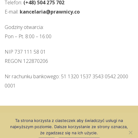
Telefon:
(+48) 504 275 702
E-mail:
kancelaria@prawnicy.co
Godziny otwarcia:
Pon – Pt. 8:00 – 16:00
NIP 737 111 58 01
REGON 122870206
Nr rachunku bankowego: 51 1320 1537 3543 0542 2000
0001
2026 ©
Kancelaria Radcy Prawnego - Grzegorz Biernat
/
Wszelkie Prawa Zastrzeżone
Ta strona korzysta z ciasteczek aby świadczyć usługi na
Najczęściej odwiedzają nas klienci z miast: Limanowa, Mszana Dolna,
najwyższym poziomie. Dalsze korzystanie ze strony oznacza,
Rabka Zdrój, Nowy Sącz
że zgadzasz się na ich użycie.