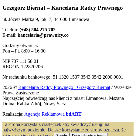
Grzegorz Biernat – Kancelaria Radcy Prawnego
ul. Józefa Marka 9, lok. 7, 34-600 Limanowa
Telefon:
(+48) 504 275 702
E-mail:
kancelaria@prawnicy.co
Godziny otwarcia:
Pon – Pt. 8:00 – 16:00
NIP 737 111 58 01
REGON 122870206
Nr rachunku bankowego: 51 1320 1537 3543 0542 2000 0001
2026 ©
Kancelaria Radcy Prawnego - Grzegorz Biernat
/ Wszelkie
Prawa Zastrzeżone
Najczęściej odwiedzają nas klienci z miast: Limanowa, Mszana
Dolna, Rabka Zdrój, Nowy Sącz
Realizacja:
Agencja Reklamowa
bdART
Ta strona korzysta z ciasteczek aby świadczyć usługi na
najwyższym poziomie. Dalsze korzystanie ze strony oznacza, że
zgadzasz się na ich użycie.
Zgoda
Dowiedz się więcej