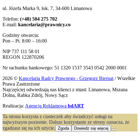
ul. Józefa Marka 9, lok. 7, 34-600 Limanowa
Telefon:
(+48) 504 275 702
E-mail:
kancelaria@prawnicy.co
Godziny otwarcia:
Pon – Pt. 8:00 – 16:00
NIP 737 111 58 01
REGON 122870206
Nr rachunku bankowego: 51 1320 1537 3543 0542 2000 0001
2026 ©
Kancelaria Radcy Prawnego - Grzegorz Biernat
/ Wszelkie
Prawa Zastrzeżone
Najczęściej odwiedzają nas klienci z miast: Limanowa, Mszana
Dolna, Rabka Zdrój, Nowy Sącz
Realizacja:
Agencja Reklamowa
bdART
Ta strona korzysta z ciasteczek aby świadczyć usługi na
najwyższym poziomie. Dalsze korzystanie ze strony oznacza, że
zgadzasz się na ich użycie.
Zgoda
Dowiedz się więcej