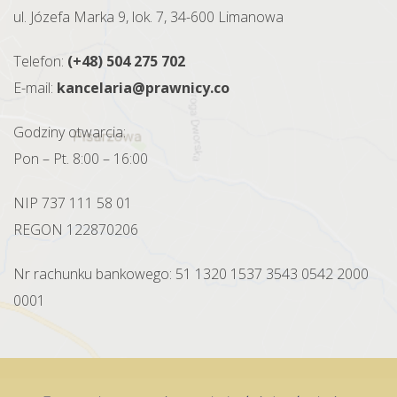
ul. Józefa Marka 9, lok. 7, 34-600 Limanowa
Telefon:
(+48) 504 275 702
E-mail:
kancelaria@prawnicy.co
Godziny otwarcia:
Pon – Pt. 8:00 – 16:00
NIP 737 111 58 01
REGON 122870206
Nr rachunku bankowego: 51 1320 1537 3543 0542 2000
0001
2026 ©
Kancelaria Radcy Prawnego - Grzegorz Biernat
/