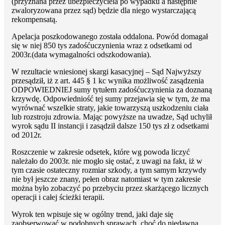
(przyznana przez ubezpieczyciela po wypadku a następnie
zwaloryzowana przez sąd) będzie dla niego wystarczającą
rekompensatą.
Apelacja poszkodowanego została oddalona. Powód domagał
się w niej 850 tys zadośćuczynienia wraz z odsetkami od
2003r.(data wymagalności odszkodowania).
W rezultacie wniesionej skargi kasacyjnej – Sąd Najwyższy
przesądził, iż z art. 445 § 1 kc wynika możliwość zasądzenia
ODPOWIEDNIEJ sumy tytułem zadośćuczynienia za doznaną
krzywdę. Odpowiedniość tej sumy przejawia się w tym, że ma
wyrównać wszelkie straty, jakie towarzyszą uszkodzeniu ciała
lub rozstroju zdrowia. Mając powyższe na uwadze, Sąd uchylił
wyrok sądu II instancji i zasądził dalsze 150 tys zł z odsetkami
od 2012r.
Roszczenie w zakresie odsetek, które wg powoda liczyć
należało do 2003r. nie mogło się ostać, z uwagi na fakt, iż w
tym czasie ostateczny rozmiar szkody, a tym samym krzywdy
nie był jeszcze znany, pełen obraz natomiast w tym zakresie
można było zobaczyć po przebyciu przez skarżącego licznych
operacji i całej ścieżki terapii.
Wyrok ten wpisuje się w ogólny trend, jaki daje się
zaobserwować w podobnych sprawach, choć do niedawna