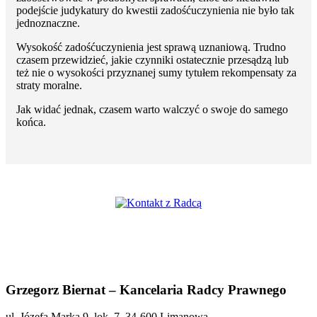
podejście judykatury do kwestii zadośćuczynienia nie było tak
jednoznaczne.
Wysokość zadośćuczynienia jest sprawą uznaniową. Trudno
czasem przewidzieć, jakie czynniki ostatecznie przesądzą lub
też nie o wysokości przyznanej sumy tytułem rekompensaty za
straty moralne.
Jak widać jednak, czasem warto walczyć o swoje do samego
końca.
Grzegorz Biernat – Kancelaria Radcy Prawnego
ul. Józefa Marka 9, lok. 7, 34-600 Limanowa