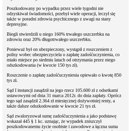
Poszkodowany po wypadku przez wiele tygodni nie
odzyskiwał świadomości, przebył wiele operacji, leczył się
także w poradni zdrowia psychicznego z uwagi na stany
depresyjne.
Biegli stwierdzili u niego 160% trwałego uszczerbku na
zdrowiu oraz 20% długotrwałego uszczerbku.
Ponieważ był on ubezpieczony, wystąpił z roszczeniem z
polisy wobec ubezpieczyciela o zapłatę zadośćuczynienia, co
miało miejsce po siedmiu latach od otrzymania przez niego
odszkodowania (w kwocie 150 tys zł).
Roszczenie o zapłatę zadośćuczynienia opiewało o kwotę 850
tys zł.
Sąd I instancji zasądził na jego rzecz 105.600 zł z odsetkami
ustawowymi od dnia 31 marca 2012r. do dnia zapłaty. Oprócz
tego sąd zasądził 2.364 zł miesięcznej dożywotniej renty, a
także dalsze odszkodowanie w kwocie 21 tys zł.
Sąd zwaloryzował sumę zadośćuczynienia a jako podstawę
wskazał 445 § 1 kc. uznając, że wypadek zniszczył
poszkodowanemu życie osobiste i zawodowe a łączna suma