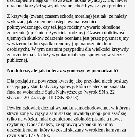
uszczuplenie majątku – to zawsze można wyliczyć. Ba, nawet
utracone korzyści są wymierzalne, choć bywa z tym problem.
Z krzywdą (zwaną czasem szkodą moralną) jest tak, że należy
wykazać, jakie ujemne następstwa na psychice
pokrzywdzonego, czy też jego rodziny wywarło określone
zdarzenie (np. śmierć żywiciela rodziny). Czasem dotkliwość
ujemnych skutków zdarzenia oceniana jest przez pryzmat ujmy
w wizerunku lub spadku renomy (np. naruszenie dóbr
osobistych). W tym ostatnim przypadku dla wielkości krzywdy
znaczenie ma jak duży wymiar miał czyn sprawczy w sferze
publicznej.
No dobrze, ale jak to teraz wymierzyć w pieniądzach?
Dla poglądu na powyższą kwestię jako przykład niech posłuży
następujący stan faktyczny sprawy, która ostatecznie znalazła
finał na wokandzie Sądu Najwyższego (wyrok SN z 22
stycznia 2014r. sygn. III CSK 98/13).
Pewien człowiek doznał wypadku samochodowemu, w którym
stracił żonę w ciąży a sam stał się inwalidą (mógł poruszać się
tylko na wózku, miał ograniczoną zdolność pisania a nawet
czytania). Dodać należy, że sprawcą wypadku był inny
uczestnik ruchu, który to został skazany wyrokiem karnym za
czyn z art. 177 § 2 kk.