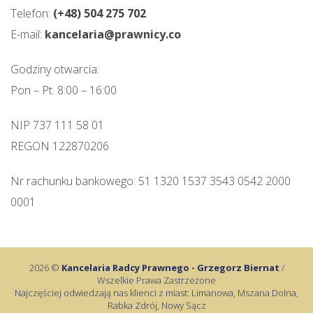
Telefon:
(+48) 504 275 702
E-mail:
kancelaria@prawnicy.co
Godziny otwarcia:
Pon – Pt. 8:00 – 16:00
NIP 737 111 58 01
REGON 122870206
Nr rachunku bankowego: 51 1320 1537 3543 0542 2000
0001
2026 ©
Kancelaria Radcy Prawnego - Grzegorz Biernat
/
Wszelkie Prawa Zastrzeżone
Najczęściej odwiedzają nas klienci z miast: Limanowa, Mszana Dolna,
Rabka Zdrój, Nowy Sącz