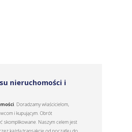
su nieruchomości i
omości
. Doradzamy właścicielom,
wcom i kupującym. Obrót
być skomplikowane. Naszym celem jest
przez każdą transakcję od początku do