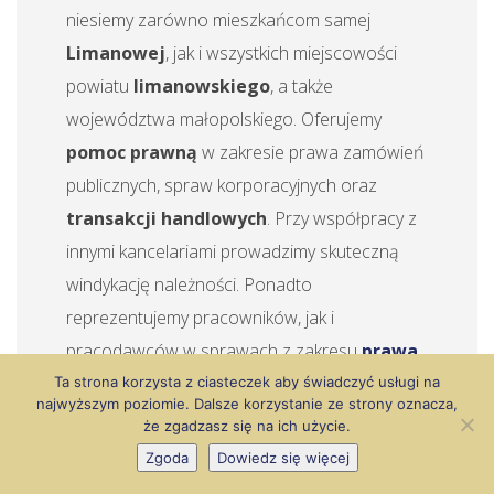
niesiemy zarówno mieszkańcom samej
Limanowej
, jak i wszystkich miejscowości
powiatu
limanowskiego
, a także
województwa małopolskiego. Oferujemy
pomoc prawną
w zakresie prawa zamówień
publicznych, spraw korporacyjnych oraz
transakcji handlowych
. Przy współpracy z
innymi kancelariami prowadzimy skuteczną
windykację należności. Ponadto
reprezentujemy pracowników, jak i
pracodawców w sprawach z zakresu
prawa
pracy
, a także świadczymy pomoc prawną w
Ta strona korzysta z ciasteczek aby świadczyć usługi na
najwyższym poziomie. Dalsze korzystanie ze strony oznacza,
zakresie
prawa rodzinnego
, regulującego
że zgadzasz się na ich użycie.
stosunki rodzinne. Od lat tworzymy naszą
Zgoda
Dowiedz się więcej
markę na limanowskim rynku i cieszymy się, że