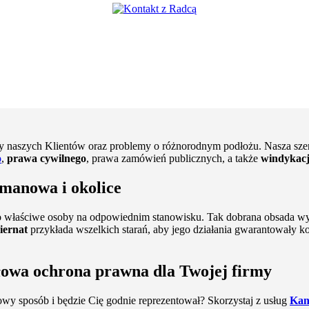
 naszych Klientów oraz problemy o różnorodnym podłożu. Nasza szer
o
,
prawa cywilnego
, prawa zamówień publicznych, a także
windykacj
imanowa i okolice
o właściwe osoby na odpowiednim stanowisku. Tak dobrana obsada w
iernat
przykłada wszelkich starań, aby jego działania gwarantowały 
łowa ochrona prawna dla Twojej firmy
owy sposób i będzie Cię godnie reprezentował? Skorzystaj z usług
Kan