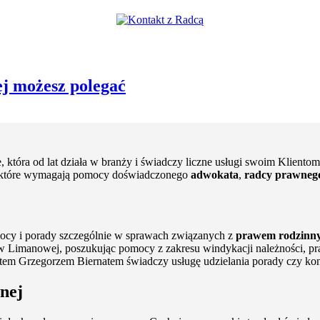
j możesz polegać
która od lat działa w branży i świadczy liczne usługi swoim Klientom.
i, które wymagają pomocy doświadczonego
adwokata
,
radcy prawneg
omocy i porady szczególnie w sprawach związanych z
prawem rodzinn
j w Limanowej, poszukując pomocy z zakresu windykacji należności, 
em Grzegorzem Biernatem świadczy usługę udzielania porady czy konsul
nej