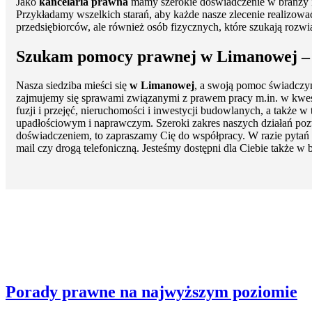
Jako
kancelaria prawna
mamy szerokie doświadczenie w branży i 
Przykładamy wszelkich starań, aby każde nasze zlecenie realiz
przedsiębiorców, ale również osób fizycznych, które szukają rozw
Szukam pomocy prawnej w Limanowej – 
Nasza siedziba mieści się
w Limanowej
, a swoją pomoc świadczy
zajmujemy się sprawami związanymi z prawem pracy m.in. w kwesti
fuzji i przejęć, nieruchomości i inwestycji budowlanych, a takż
upadłościowym i naprawczym. Szeroki zakres naszych działań poz
doświadczeniem, to zapraszamy Cię do współpracy. W razie pytań
mail czy drogą telefoniczną. Jesteśmy dostępni dla Ciebie także w
Porady prawne na najwyższym poziomie