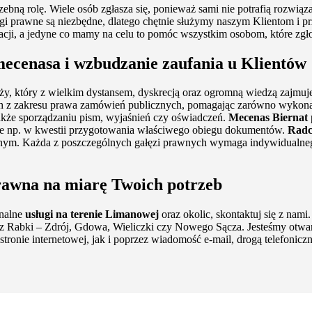
ebną rolę. Wiele osób zgłasza się, ponieważ sami nie potrafią rozwi
gi prawne są niezbędne, dlatego chętnie służymy naszym Klientom i pr
cji, a jedyne co mamy na celu to pomóc wszystkim osobom, które zgłosi
mecenasa i wzbudzanie zaufania u Klientów
y, który z wielkim dystansem, dyskrecją oraz ogromną wiedzą zajmuje
ch z zakresu prawa zamówień publicznych, pomagając zarówno wyko
także sporządzaniu pism, wyjaśnień czy oświadczeń.
Mecenas Biernat
ne np. w kwestii przygotowania właściwego obiegu dokumentów.
Radc
lnym. Każda z poszczególnych gałęzi prawnych wymaga indywidualneg
awna na miarę Twoich potrzeb
onalne
usługi na terenie Limanowej
oraz okolic, skontaktuj się z na
 z Rabki – Zdrój, Gdowa, Wieliczki czy Nowego Sącza. Jesteśmy otwar
 stronie internetowej, jak i poprzez wiadomość e-mail, drogą telefoni