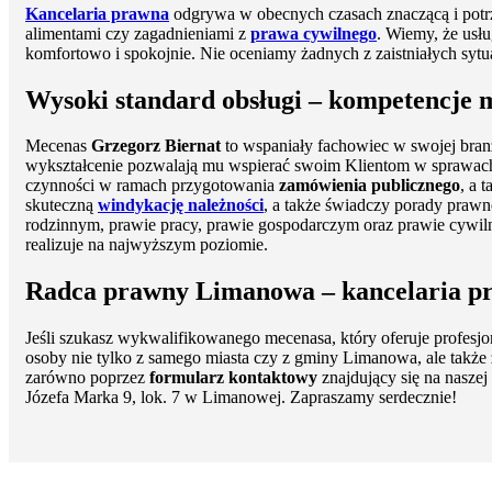
Kancelaria prawna
odgrywa w obecnych czasach znaczącą i potrz
alimentami czy zagadnieniami z
prawa cywilnego
. Wiemy, że usłu
komfortowo i spokojnie. Nie oceniamy żadnych z zaistniałych sytua
Wysoki standard obsługi – kompetencje 
Mecenas
Grzegorz Biernat
to wspaniały fachowiec w swojej branż
wykształcenie pozwalają mu wspierać swoim Klientom w sprawa
czynności w ramach przygotowania
zamówienia publicznego
, a 
skuteczną
windykację należności
, a także świadczy porady praw
rodzinnym, prawie pracy, prawie gospodarczym oraz prawie cywi
realizuje na najwyższym poziomie.
Radca prawny Limanowa – kancelaria pr
Jeśli szukasz wykwalifikowanego mecenasa, który oferuje profesj
osoby nie tylko z samego miasta czy z gminy Limanowa, ale także
zarówno poprzez
formularz kontaktowy
znajdujący się na naszej
Józefa Marka 9, lok. 7 w Limanowej. Zapraszamy serdecznie!