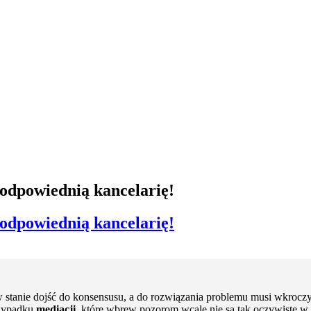
odpowiednią kancelarię!
odpowiednią kancelarię!
w stanie dojść do konsensusu, a do rozwiązania problemu musi wkroc
rzypadku
mediacji
, które wbrew pozorom wcale nie są tak oczywiste w 