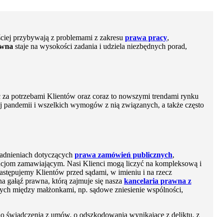
ęściej przybywają z problemami z zakresu
prawa pracy
,
awna
staje na wysokości zadania i udziela niezbędnych porad,
c za potrzebami Klientów oraz coraz to nowszymi trendami rynku
ej pandemii i wszelkich wymogów z nią związanych, a także często
agadnieniach dotyczących
prawa zamówień publicznych
,
cjom zamawiającym. Nasi Klienci mogą liczyć na kompleksową i
stępujemy Klientów przed sądami, w imieniu i na rzecz
a gałąź prawna, którą zajmuje się nasza
kancelaria prawna z
wych między małżonkami, np. sądowe zniesienie wspólności,
o świadczenia z umów, o odszkodowania wynikające z deliktu, z