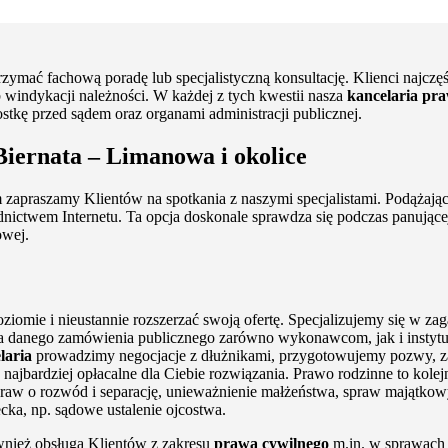
zymać fachową poradę lub specjalistyczną konsultację. Klienci najcz
windykacji należności. W każdej z tych kwestii nasza
kancelaria pr
nostkę przed sądem oraz organami administracji publicznej.
iernata – Limanowa i okolice
m zapraszamy Klientów na spotkania z naszymi specjalistami. Podążają
dnictwem Internetu. Ta opcja doskonale sprawdza się podczas panując
owej.
iomie i nieustannie rozszerzać swoją ofertę. Specjalizujemy się w z
 danego zamówienia publicznego zarówno wykonawcom, jak i instytu
laria
prowadzimy negocjacje z dłużnikami, przygotowujemy pozwy, za
jbardziej opłacalne dla Ciebie rozwiązania. Prawo rodzinne to kolejn
spraw o rozwód i separację, unieważnienie małżeństwa, spraw majątko
ecka, np. sądowe ustalenie ojcostwa.
wnież obsługą Klientów z zakresu
prawa cywilnego
m.in. w sprawach 