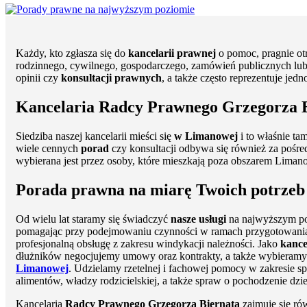
Każdy, kto zgłasza się do
kancelarii prawnej
o pomoc, pragnie otr
rodzinnego, cywilnego, gospodarczego, zamówień publicznych lub 
opinii czy
konsultacji prawnych
, a także często reprezentuje jed
Kancelaria Radcy Prawnego Grzegorza B
Siedziba naszej kancelarii mieści się
w Limanowej
i to właśnie ta
wiele cennych
porad
czy konsultacji odbywa się również za pośre
wybierana jest przez osoby, które mieszkają poza obszarem Liman
Porada prawna na miarę Twoich potrzeb
Od wielu lat staramy się świadczyć
nasze usługi
na najwyższym poz
pomagając przy podejmowaniu czynności w ramach przygotowania
profesjonalną obsługę z zakresu windykacji należności. Jako
kance
dłużników negocjujemy umowy oraz kontrakty, a także wybieramy na
Limanowej
. Udzielamy rzetelnej i fachowej pomocy w zakresie 
alimentów, władzy rodzicielskiej, a także spraw o pochodzenie dzi
Kancelaria
Radcy Prawnego Grzegorza Biernata
zajmuje się ró