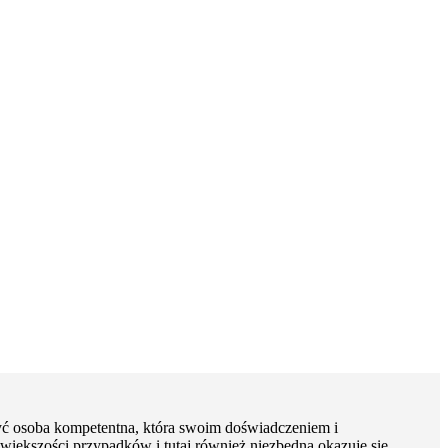
zyć osoba kompetentna, która swoim doświadczeniem i
większości przypadków i tutaj również niezbędna okazuje się