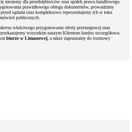
 tę niesiemy dla przedsiębiorców oraz spółek prawa handlowego.
przygotowania prawidłowego obiegu dokumentów, prowadzimy
przed sądami oraz kompleksowo reprezentujemy ich w toku
amówień publicznych.
kresu właściwego przygotowania oferty przetargowej oraz
ad przekazujemy wszystkim naszym Klientom bardzo szczegółowo,
szym
biurze w Limanowej
, a także zapraszamy do rozmowy