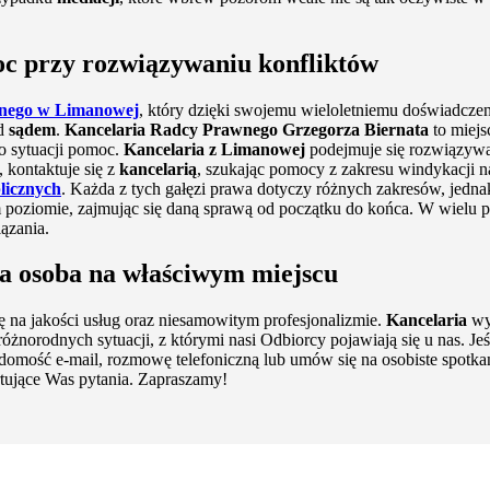
oc przy rozwiązywaniu konfliktów
wnego w Limanowej
, który dzięki swojemu wieloletniemu doświadczeni
ed
sądem
.
Kancelaria Radcy Prawnego Grzegorza Biernata
to miejs
o sytuacji pomoc.
Kancelaria z Limanowej
podejmuje się rozwiązyw
 kontaktuje się z
kancelarią
, szukając pomocy z zakresu windykacji n
licznych
. Każda z tych gałęzi prawa dotyczy różnych zakresów, jedna
oziomie, zajmując się daną sprawą od początku do końca. W wielu pr
ązania.
wa osoba na właściwym miejscu
ę na jakości usług oraz niesamowitym profesjonalizmie.
Kancelaria
wyr
norodnych sytuacji, z którymi nasi Odbiorcy pojawiają się u nas. Jeśl
iadomość e-mail, rozmowę telefoniczną lub umów się na osobiste spotk
rtujące Was pytania. Zapraszamy!