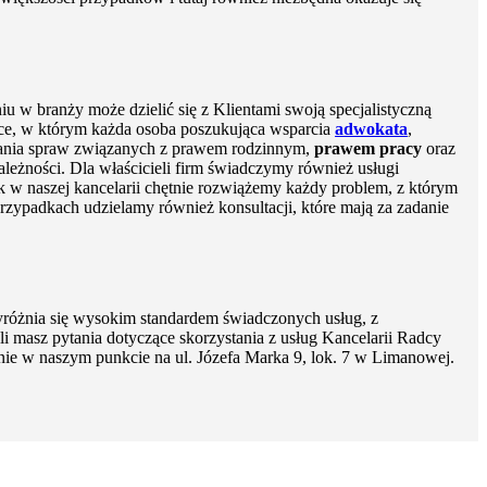
u w branży może dzielić się z Klientami swoją specjalistyczną
ce, w którym każda osoba poszukująca wsparcia
adwokata
,
ania spraw związanych z prawem rodzinnym,
prawem pracy
oraz
ależności. Dla właścicieli firm świadczymy również usługi
k w naszej kancelarii chętnie rozwiążemy każdy problem, z którym
zypadkach udzielamy również konsultacji, które mają za zadanie
óżnia się wysokim standardem świadczonych usług, z
i masz pytania dotyczące skorzystania z usług Kancelarii Radcy
anie w naszym punkcie na ul. Józefa Marka 9, lok. 7 w Limanowej.