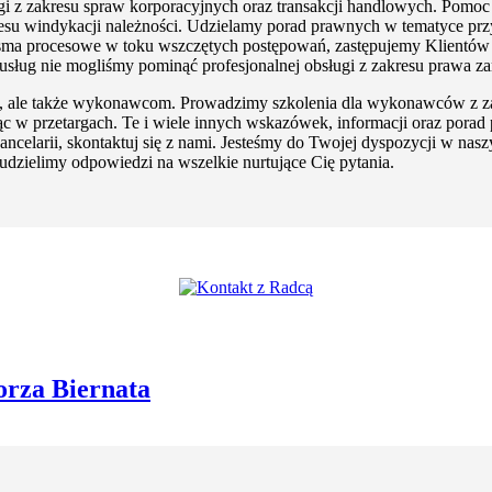
ugi z zakresu spraw korporacyjnych oraz transakcji handlowych. Pomoc
kresu windykacji należności. Udzielamy porad prawnych w tematyce 
sma procesowe w toku wszczętych postępowań, zastępujemy Klientów 
usług nie mogliśmy pominąć profesjonalnej obsługi z zakresu prawa z
m, ale także wykonawcom. Prowadzimy szkolenia dla wykonawców z za
ząc w przetargach. Te i wiele innych wskazówek, informacji oraz por
 kancelarii, skontaktuj się z nami. Jesteśmy do Twojej dyspozycji w na
udzielimy odpowiedzi na wszelkie nurtujące Cię pytania.
orza Biernata