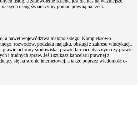
ych usług, a zadowolenie Klienta jest dla nas najważniejsze.
ch naszych usług świadczymy pomoc prawną na rzecz
iego, a nawet województwa małopolskiego. Kompleksowo
nego, rozwodów, podziału majątku, obsługi z zakresu windykacji,
 na prawie ochrony środowiska, prawie farmaceutycznym czy prawie
i trudnych spraw. Jeśli szukasz kancelarii prawnej z
dujący się na stronie internetowej, a także poprzez wiadomość e-