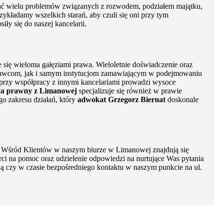
ązać wielu problemów związanych z rozwodem, podziałem majątku,
zykładamy wszelkich starań, aby czuli się oni przy tym
ły się do naszej kancelarii.
 się wieloma gałęziami prawa. Wieloletnie doświadczenie oraz
nawcom, jak i samym instytucjom zamawiającym w podejmowaniu
przy współpracy z innymi kancelariami prowadzi wysoce
a prawny z Limanowej
specjalizuje się również w prawie
o zakresu działań, który
adwokat Grzegorz Biernat
doskonale
mi. Wśród Klientów w naszym biurze w Limanowej znajdują się
ci na pomoc oraz udzielenie odpowiedzi na nurtujące Was pytania
czną czy w czasie bezpośredniego kontaktu w naszym punkcie na ul.