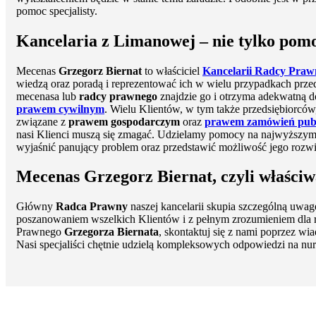
pomoc specjalisty.
Kancelaria z Limanowej – nie tylko pom
Mecenas
Grzegorz Biernat
to właściciel
Kancelarii Radcy Pra
wiedzą oraz poradą i reprezentować ich w wielu przypadkach prz
mecenasa lub
radcy prawnego
znajdzie go i otrzyma adekwatną d
prawem cywilnym
. Wielu Klientów, w tym także przedsiębiorców,
związane z
prawem gospodarczym
oraz
prawem zamówień pub
nasi Klienci muszą się zmagać. Udzielamy pomocy na najwyższym p
wyjaśnić panujący problem oraz przedstawić możliwość jego rozwi
Mecenas Grzegorz Biernat, czyli właści
Główny
Radca Prawny
naszej kancelarii skupia szczególną uwag
poszanowaniem wszelkich Klientów i z pełnym zrozumieniem dla róż
Prawnego
Grzegorza Biernata
, skontaktuj się z nami poprzez w
Nasi specjaliści chętnie udzielą kompleksowych odpowiedzi na nu