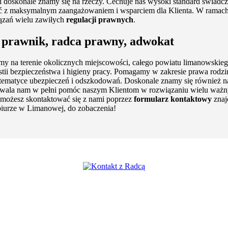
doskonale znamy się na rzeczy. Cechuje nas wysoki standard świadczon
ować z maksymalnym zaangażowaniem i wsparciem dla Klienta. W rama
iązań wielu zawiłych
regulacji prawnych
.
prawnik, radca prawny, adwokat
my na terenie okolicznych miejscowości, całego powiatu limanowsk
i bezpieczeństwa i higieny pracy. Pomagamy w zakresie prawa rodzin
e w tematyce ubezpieczeń i odszkodowań. Doskonale znamy się również
wala nam w pełni pomóc naszym Klientom w rozwiązaniu wielu ważnych 
 możesz skontaktować się z nami poprzez
formularz kontaktowy
znaj
 biurze w Limanowej, do zobaczenia!